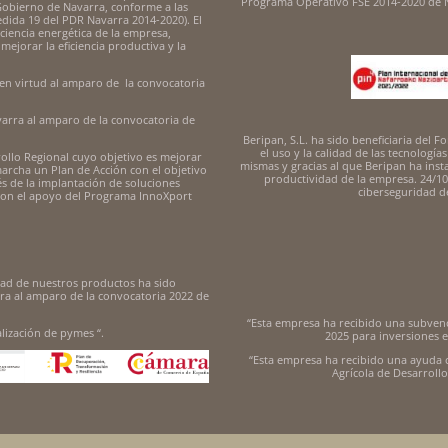
Programa Operativo FSE 2014-2020 de N
 Gobierno de Navarra, conforme a las
edida 19 del PDR Navarra 2014-2020). El
ciencia energética de la empresa,
ejorar la eficiencia productiva y la
en virtud al amparo de la convocatoria
arra al amparo de la convocatoria de
Beripan, S.L. ha sido beneficiaria del
el uso y la calidad de las tecnología
rollo Regional cuyo objetivo es mejorar
mismas y gracias al que Beripan ha inst
marcha un Plan de Acción con el objetivo
productividad de la empresa. 24/10
s de la implantación de soluciones
ciberseguridad 
 con el apoyo del Programa InnoXport
idad de nuestros productos ha sido
a al amparo de la convocatoria 2022 de
“Esta empresa ha recibido una subvenc
lización de pymes “.
2025 para inversiones e
“Esta empresa ha recibido una ayuda 
Agrícola de Desarroll