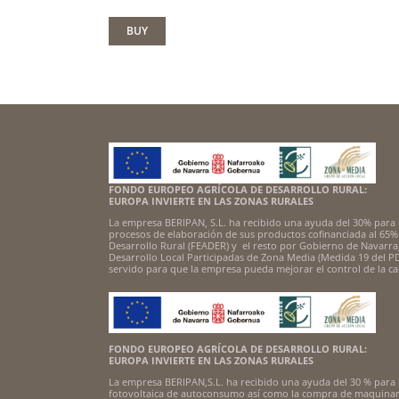
BUY
FONDO EUROPEO AGRÍCOLA DE DESARROLLO RURAL:
EUROPA INVIERTE EN LAS ZONAS RURALES
La empresa BERIPAN, S.L. ha recibido una ayuda del 30% para 
procesos de elaboración de sus productos cofinanciada al 65%
Desarrollo Rural (FEADER) y el resto por Gobierno de Navarra,
Desarrollo Local Participadas de Zona Media (Medida 19 del P
servido para que la empresa pueda mejorar el control de la ca
FONDO EUROPEO AGRÍCOLA DE DESARROLLO RURAL:
EUROPA INVIERTE EN LAS ZONAS RURALES
La empresa BERIPAN,S.L. ha recibido una ayuda del 30 % para 
fotovoltaica de autoconsumo así como la compra de maquinari