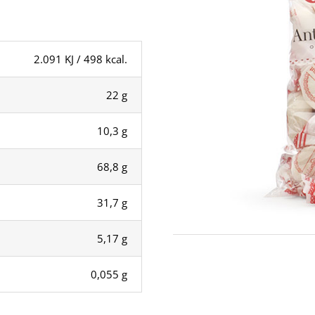
2.091 KJ / 498 kcal.
22 g
10,3 g
68,8 g
31,7 g
5,17 g
0,055 g