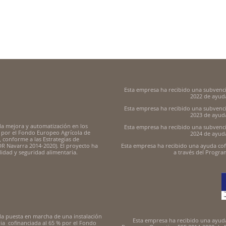
Esta empresa ha recibido una subvenc
2022 de ayuda
Esta empresa ha recibido una subvenc
2023 de ayuda
la mejora y automatización en los
Esta empresa ha recibido una subvenc
 por el Fondo Europeo Agrícola de
2024 de ayuda
 conforme a las Estrategias de
DR Navarra 2014-2020). El proyecto ha
Esta empresa ha recibido una ayuda cof
lidad y seguridad alimentaria.
a través del Progr
la puesta en marcha de una instalación
Esta empresa ha recibido una ayuda
a cofinanciada al 65 % por el Fondo