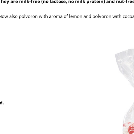
They are milk-free (no lactose, no milk protein) and nut-free
Now also polvorón with aroma of lemon and polvorón with cocoa
d.