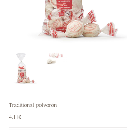
Traditional polvorón
4,11
€