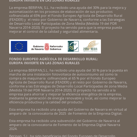
EUROPA INVIERTE EN LAS ZONAS RURALES
La empresa BERIPAN, S.L. ha recibido una ayuda del 30% para la mejora y
automatización en los procesos de elaboración de sus productos
cofinanciada al 65% por el Fondo Europeo Agrícola de Desarrollo Rural
(FEADER) y el resto por Gobierno de Navarra, conforme a las Estrategias
de Desarrollo Local Participadas de Zona Media (Medida 19 del PDR
Navarra 2014-2020). El proyecto ha servido para que la empresa pueda
mejorar el control de la calidad y seguridad alimentaria.
FONDO EUROPEO AGRÍCOLA DE DESARROLLO RURAL:
EUROPA INVIERTE EN LAS ZONAS RURALES
La empresa BERIPAN,S.L. ha recibido una ayuda del 30 % para la puesta en
marcha de una instalación fotovoltaica de autoconsumo así como la
compra de maquinaria cofinanciada al 65 % por el Fondo Europeo
Agrícola de Desarrollo Rural (FEADER) y el resto por Gobierno de Navarra,
conforme a las Estrategias de Desarrollo Local Participadas de zona Media
(Medida 19 del PDR Navarra 2014-2020). El proyecto ha servido a la
empresa para ahorrar y mejorar la eficiencia energética de la empresa,
mediante la generación de energía renovable y local, así como mejorar la
eficiencia productiva y la calidad del producto.
Esta empresa ha recibido una ayuda del Gobierno de Navarra en virtud al
amparo de la convocatoria de 2025 de Fomento de la Empresa Digital.
Esta empresa ha recibido una subvención del Gobierno de Navarra al
amparo de la convocatoria de Fomento de la Empresa Digital Navarra
2024.
Beripan, S.L. ha sido beneficiaria del Fondo Europeo de Desarrollo