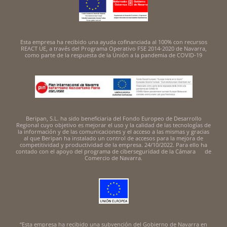
Esta empresa ha recibido una ayuda cofinanciada al 100% con recursos
REACT UE, a través del Programa Operativo FSE 2014-2020 de Navarra,
como parte de la respuesta de la Unión a la pandemia de COVID-19
Beripan, S.L. ha sido beneficiaria del Fondo Europeo de Desarrollo
Regional cuyo objetivo es mejorar el uso y la calidad de las tecnologías de
la información y de las comunicaciones y el acceso a las mismas y gracias
al que Beripan ha instalado un control de accesos para la mejora de
competitividad y productividad de la empresa. 24/10/2022. Para ello ha
contado con el apoyo del programa de ciberseguridad de la Cámara de
Comercio de Navarra.
“Esta empresa ha recibido una subvención del Gobierno de Navarra en