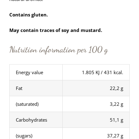
Contains gluten.
May contain traces of soy and mustard.
Nutrition information per 100 g
Energy value
1.805 KJ / 431 kcal.
Fat
22,2 g
(saturated)
3,22 g
Carbohydrates
51,1 g
(sugars)
37,27 g