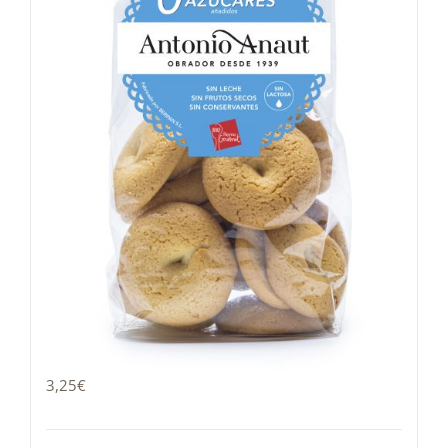
Tontita 0% azúcares
3,25
€