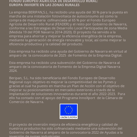
FONDO EUROPEO AGRÍCOLA DE DESARROLLO RURAL:
EUROPA INVIERTE EN LAS ZONAS RURALES
La empresa BERIPAN,S.L. ha recibido una ayuda del 30 % para la puesta en
marcha de una instalación fotovoltaica de autoconsumo así como la
compra de maquinaria cofinanciada al 65 % por el Fondo Europeo
Agrícola de Desarrollo Rural (FEADER) y el resto por Gobierno de Navarra,
conforme a las Estrategias de Desarrollo Local Participadas de zona Media
(Medida 19 del PDR Navarra 2014-2020). El proyecto ha servido a la
empresa para ahorrar y mejorar la eficiencia energética de la empresa,
mediante la generación de energía renovable y local, así como mejorar la
eficiencia productiva y la calidad del producto.
Esta empresa ha recibido una ayuda del Gobierno de Navarra en virtud al
amparo de la convocatoria de 2025 de Fomento de la Empresa Digital.
Esta empresa ha recibido una subvención del Gobierno de Navarra al
amparo de la convocatoria de Fomento de la Empresa Digital Navarra
2024.
Beripan, S.L. ha sido beneficiaria del Fondo Europeo de Desarrollo
Regional cuyo objetivo es mejorar la competitividad de las Pymes y
gracias al cual ha puesto en marcha un Plan de Acción con el objetivo de
mejorar su posicionamiento en mercados exteriores a través de la
implantación de soluciones innovadoras durante el año 2022-2023. Para
ello ha contado con el apoyo del Programa InnoXport de la Cámara de
Comercio de Navarra.
El proyecto de inversión mejora de eficiencia energética y calidad de
nuestros productos ha sido cofinanciado mediante una subvención del
Gobierno de Navarra al amparo de la convocatoria 2022 de Ayudas a la
inversión de pymes industriales.