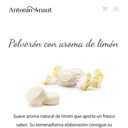
Saltar
al
contenido
Polvorón con aroma de limón
Suave aroma natural de limón que aporta un fresco
sabor. Su esmeradísima elaboración consigue su