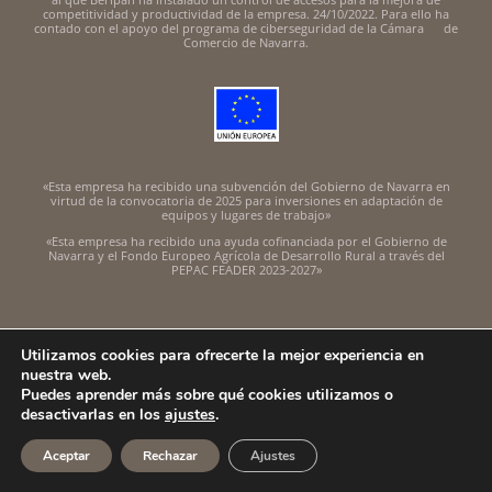
competitividad y productividad de la empresa. 24/10/2022. Para ello ha
contado con el apoyo del programa de ciberseguridad de la Cámara de
Comercio de Navarra.
«Esta empresa ha recibido una subvención del Gobierno de Navarra en
virtud de la convocatoria de 2025 para inversiones en adaptación de
equipos y lugares de trabajo»
«Esta empresa ha recibido una ayuda cofinanciada por el Gobierno de
Navarra y el Fondo Europeo Agrícola de Desarrollo Rural a través del
PEPAC FEADER 2023-2027»
Utilizamos cookies para ofrecerte la mejor experiencia en
nuestra web.
Puedes aprender más sobre qué cookies utilizamos o
Copyright 2018-22 Antonio Anaut | BERIPAN S.L.
desactivarlas en los
ajustes
.
Aviso legal
|
Términos y condiciones
|
Declaración de privacidad
|
Aceptar
Rechazar
Ajustes
Política de cookies
|
Ajustar cookies