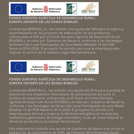
FONDO EUROPEO AGRÍCOLA DE DESARROLLO RURAL:
EUROPA INVIERTE EN LAS ZONAS RURALES
La empresa BERIPAN, S.L. ha recibido una ayuda del 30% para la mejora y
automatización en los procesos de elaboración de sus productos
cofinanciada al 65% por el Fondo Europeo Agrícola de Desarrollo Rural
(FEADER) y el resto por Gobierno de Navarra, conforme a las Estrategias
de Desarrollo Local Participadas de Zona Media (Medida 19 del PDR
Navarra 2014-2020). El proyecto ha servido para que la empresa pueda
mejorar el control de la calidad y seguridad alimentaria.
FONDO EUROPEO AGRÍCOLA DE DESARROLLO RURAL:
EUROPA INVIERTE EN LAS ZONAS RURALES
La empresa BERIPAN,S.L. ha recibido una ayuda del 30 % para la puesta en
marcha de una instalación fotovoltaica de autoconsumo así como la
compra de maquinaria cofinanciada al 65 % por el Fondo Europeo
Agrícola de Desarrollo Rural (FEADER) y el resto por Gobierno de Navarra,
conforme a las Estrategias de Desarrollo Local Participadas de zona Media
(Medida 19 del PDR Navarra 2014-2020). El proyecto ha servido a la
empresa para ahorrar y mejorar la eficiencia energética de la empresa,
mediante la generación de energía renovable y local, así como mejorar la
eficiencia productiva y la calidad del producto.
Esta empresa ha recibido una ayuda del Gobierno de Navarra en virtud al
amparo de la convocatoria de 2025 de Fomento de la Empresa Digital.