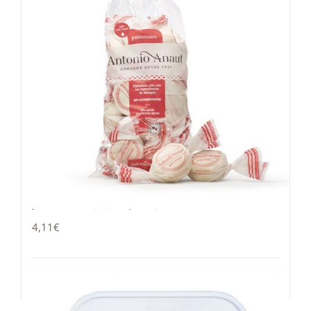
Polvorón tradicional
4,11
€
Añadir al carrito
Detalles