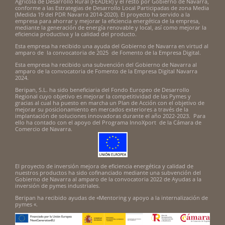
Agrícola de Desarrollo Rural (FEADER) y el resto por Gobierno de Navarra,
conforme a las Estrategias de Desarrollo Local Participadas de zona Media
(Medida 19 del PDR Navarra 2014-2020). El proyecto ha servido a la
empresa para ahorrar y mejorar la eficiencia energética de la empresa,
mediante la generación de energía renovable y local, así como mejorar la
eficiencia productiva y la calidad del producto.
Esta empresa ha recibido una ayuda del Gobierno de Navarra en virtud al
amparo de la convocatoria de 2025 de Fomento de la Empresa Digital.
Esta empresa ha recibido una subvención del Gobierno de Navarra al
amparo de la convocatoria de Fomento de la Empresa Digital Navarra
2024.
Beripan, S.L. ha sido beneficiaria del Fondo Europeo de Desarrollo
Regional cuyo objetivo es mejorar la competitividad de las Pymes y
gracias al cual ha puesto en marcha un Plan de Acción con el objetivo de
mejorar su posicionamiento en mercados exteriores a través de la
implantación de soluciones innovadoras durante el año 2022-2023. Para
ello ha contado con el apoyo del Programa InnoXport de la Cámara de
Comercio de Navarra.
El proyecto de inversión mejora de eficiencia energética y calidad de
nuestros productos ha sido cofinanciado mediante una subvención del
Gobierno de Navarra al amparo de la convocatoria 2022 de Ayudas a la
inversión de pymes industriales.
Beripan ha recibido ayudas de «Mentoring y apoyo a la internalización de
pymes «.