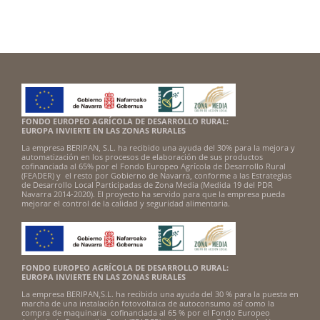
FONDO EUROPEO AGRÍCOLA DE DESARROLLO RURAL:
EUROPA INVIERTE EN LAS ZONAS RURALES
La empresa BERIPAN, S.L. ha recibido una ayuda del 30% para la mejora y
automatización en los procesos de elaboración de sus productos
cofinanciada al 65% por el Fondo Europeo Agrícola de Desarrollo Rural
(FEADER) y el resto por Gobierno de Navarra, conforme a las Estrategias
de Desarrollo Local Participadas de Zona Media (Medida 19 del PDR
Navarra 2014-2020). El proyecto ha servido para que la empresa pueda
mejorar el control de la calidad y seguridad alimentaria.
FONDO EUROPEO AGRÍCOLA DE DESARROLLO RURAL:
EUROPA INVIERTE EN LAS ZONAS RURALES
La empresa BERIPAN,S.L. ha recibido una ayuda del 30 % para la puesta en
marcha de una instalación fotovoltaica de autoconsumo así como la
compra de maquinaria cofinanciada al 65 % por el Fondo Europeo