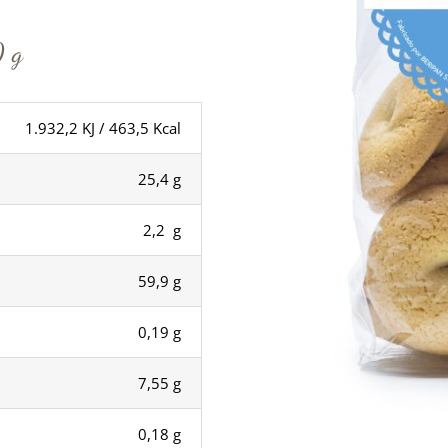
0 g
1.932,2 KJ / 463,5 Kcal
25,4 g
2,2 g
59,9 g
0,19 g
7,55 g
0,18 g