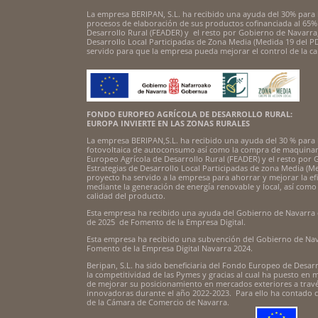
La empresa BERIPAN, S.L. ha recibido una ayuda del 30% para 
procesos de elaboración de sus productos cofinanciada al 65%
Desarrollo Rural (FEADER) y el resto por Gobierno de Navarra,
Desarrollo Local Participadas de Zona Media (Medida 19 del P
servido para que la empresa pueda mejorar el control de la ca
FONDO EUROPEO AGRÍCOLA DE DESARROLLO RURAL:
EUROPA INVIERTE EN LAS ZONAS RURALES
La empresa BERIPAN,S.L. ha recibido una ayuda del 30 % para 
fotovoltaica de autoconsumo así como la compra de maquinari
Europeo Agrícola de Desarrollo Rural (FEADER) y el resto por
Estrategias de Desarrollo Local Participadas de zona Media (M
proyecto ha servido a la empresa para ahorrar y mejorar la efi
mediante la generación de energía renovable y local, así como m
calidad del producto.
Esta empresa ha recibido una ayuda del Gobierno de Navarra 
de 2025 de Fomento de la Empresa Digital.
Esta empresa ha recibido una subvención del Gobierno de Nav
Fomento de la Empresa Digital Navarra 2024.
Beripan, S.L. ha sido beneficiaria del Fondo Europeo de Desar
la competitividad de las Pymes y gracias al cual ha puesto en 
de mejorar su posicionamiento en mercados exteriores a travé
innovadoras durante el año 2022-2023. Para ello ha contado
de la Cámara de Comercio de Navarra.