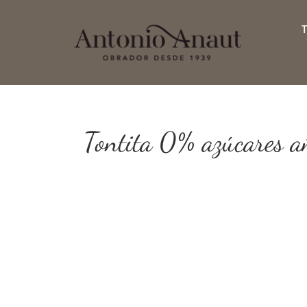
Saltar
al
contenido
Tontita 0% azúcares a