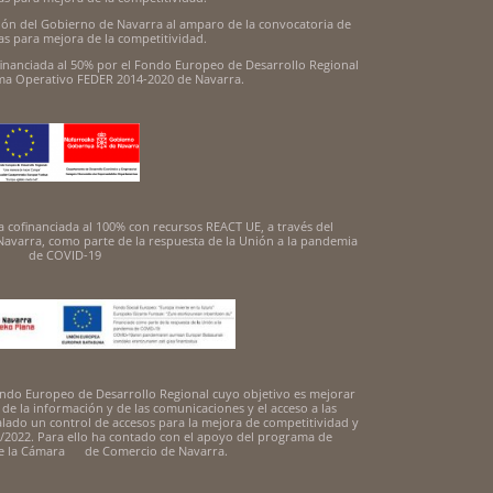
ión del Gobierno de Navarra al amparo de la convocatoria de
s para mejora de la competitividad.
inanciada al 50% por el Fondo Europeo de Desarrollo Regional
ama Operativo FEDER 2014-2020 de Navarra.
 cofinanciada al 100% con recursos REACT UE, a través del
avarra, como parte de la respuesta de la Unión a la pandemia
de COVID-19
 Fondo Europeo de Desarrollo Regional cuyo objetivo es mejorar
s de la información y de las comunicaciones y el acceso a las
alado un control de accesos para la mejora de competitividad y
/2022. Para ello ha contado con el apoyo del programa de
de la Cámara de Comercio de Navarra.