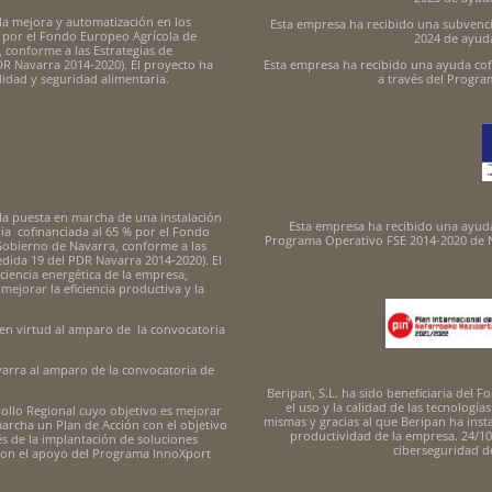
la mejora y automatización en los
Esta empresa ha recibido una subvenc
 por el Fondo Europeo Agrícola de
2024 de ayuda
 conforme a las Estrategias de
DR Navarra 2014-2020). El proyecto ha
Esta empresa ha recibido una ayuda cof
lidad y seguridad alimentaria.
a través del Progr
la puesta en marcha de una instalación
Esta empresa ha recibido una ayuda
a cofinanciada al 65 % por el Fondo
Programa Operativo FSE 2014-2020 de N
 Gobierno de Navarra, conforme a las
edida 19 del PDR Navarra 2014-2020). El
ciencia energética de la empresa,
ejorar la eficiencia productiva y la
en virtud al amparo de la convocatoria
arra al amparo de la convocatoria de
Beripan, S.L. ha sido beneficiaria del
el uso y la calidad de las tecnología
rollo Regional cuyo objetivo es mejorar
mismas y gracias al que Beripan ha inst
marcha un Plan de Acción con el objetivo
productividad de la empresa. 24/10
s de la implantación de soluciones
ciberseguridad 
 con el apoyo del Programa InnoXport