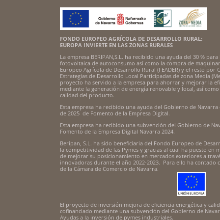
FONDO EUROPEO AGRÍCOLA DE DESARROLLO RURAL:
EUROPA INVIERTE EN LAS ZONAS RURALES
La empresa BERIPAN,S.L. ha recibido una ayuda del 30 % para 
fotovoltaica de autoconsumo así como la compra de maquinari
Europeo Agrícola de Desarrollo Rural (FEADER) y el resto por
Estrategias de Desarrollo Local Participadas de zona Media (M
proyecto ha servido a la empresa para ahorrar y mejorar la efi
mediante la generación de energía renovable y local, así como m
calidad del producto.
Esta empresa ha recibido una ayuda del Gobierno de Navarra 
de 2025 de Fomento de la Empresa Digital.
Esta empresa ha recibido una subvención del Gobierno de Nav
Fomento de la Empresa Digital Navarra 2024.
Beripan, S.L. ha sido beneficiaria del Fondo Europeo de Desar
la competitividad de las Pymes y gracias al cual ha puesto en 
de mejorar su posicionamiento en mercados exteriores a travé
innovadoras durante el año 2022-2023. Para ello ha contado
de la Cámara de Comercio de Navarra.
El proyecto de inversión mejora de eficiencia energética y cal
cofinanciado mediante una subvención del Gobierno de Navarr
Ayudas a la inversión de pymes industriales.