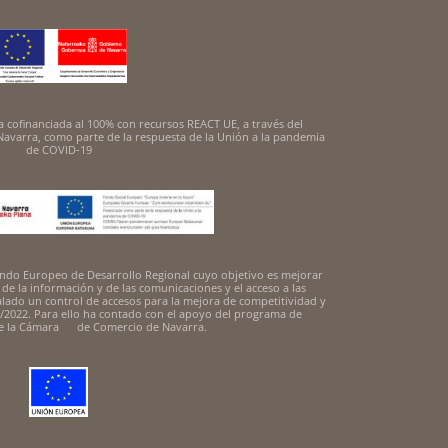
 cofinanciada al 100% con recursos REACT UE, a través del
avarra, como parte de la respuesta de la Unión a la pandemia
de COVID-19
 Fondo Europeo de Desarrollo Regional cuyo objetivo es mejorar
s de la información y de las comunicaciones y el acceso a las
alado un control de accesos para la mejora de competitividad y
/2022. Para ello ha contado con el apoyo del programa de
de la Cámara de Comercio de Navarra.