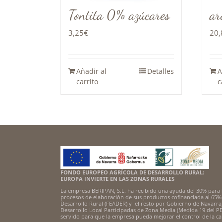
Tontita 0% azúcares
ar
3,25
€
20,
Añadir al
Detalles
A
carrito
c
FONDO EUROPEO AGRÍCOLA DE DESARROLLO RURAL:
EUROPA INVIERTE EN LAS ZONAS RURALES
La empresa BERIPAN, S.L. ha recibido una ayuda del 30% para 
procesos de elaboración de sus productos cofinanciada al 65%
Desarrollo Rural (FEADER) y el resto por Gobierno de Navarra,
Desarrollo Local Participadas de Zona Media (Medida 19 del P
servido para que la empresa pueda mejorar el control de la ca