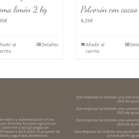
oma limón 2 kg
Polvorón con cacao
80
€
4,26
€
ñadir al
Detalles
Añadir al
Deta
arrito
carrito
Esta empresa ha recibido una subvenc
2022 de ayuda
Esta empresa ha recibido una subvenc
2023 de ayuda
la mejora y automatización en los
Esta empresa ha recibido una subvenc
 por el Fondo Europeo Agrícola de
2024 de ayuda
 conforme a las Estrategias de
DR Navarra 2014-2020). El proyecto ha
Esta empresa ha recibido una ayuda cof
lidad y seguridad alimentaria.
a través del Progr