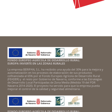
FONDO EUROPEO AGRÍCOLA DE DESARROLLO RURAL:
EUROPA INVIERTE EN LAS ZONAS RURALES
La empresa BERIPAN, S.L. ha recibido una ayuda del 30% para la mejora y
automatización en los procesos de elaboración de sus productos
cofinanciada al 65% por el Fondo Europeo Agrícola de Desarrollo Rural
(FEADER) y el resto por Gobierno de Navarra, conforme a las Estrategias
de Desarrollo Local Participadas de Zona Media (Medida 19 del PDR
Navarra 2014-2020). El proyecto ha servido para que la empresa pueda
mejorar el control de la calidad y seguridad alimentaria.
FONDO EUROPEO AGRÍCOLA DE DESARROLLO RURAL: