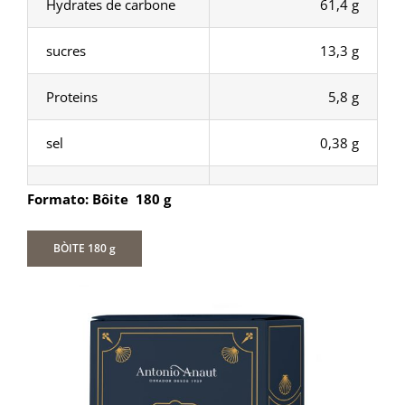
Hydrates de carbone
61,4 g
sucres
13,3 g
Proteins
5,8 g
sel
0,38 g
Formato: Bôite 180 g
BÒITE 180 g