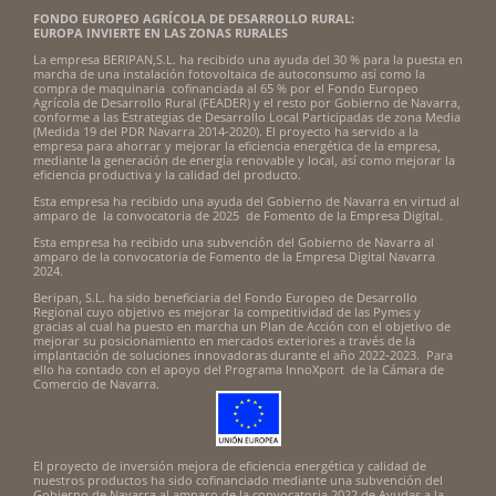
FONDO EUROPEO AGRÍCOLA DE DESARROLLO RURAL:
EUROPA INVIERTE EN LAS ZONAS RURALES
La empresa BERIPAN,S.L. ha recibido una ayuda del 30 % para la puesta en
marcha de una instalación fotovoltaica de autoconsumo así como la
compra de maquinaria cofinanciada al 65 % por el Fondo Europeo
Agrícola de Desarrollo Rural (FEADER) y el resto por Gobierno de Navarra,
conforme a las Estrategias de Desarrollo Local Participadas de zona Media
(Medida 19 del PDR Navarra 2014-2020). El proyecto ha servido a la
empresa para ahorrar y mejorar la eficiencia energética de la empresa,
mediante la generación de energía renovable y local, así como mejorar la
eficiencia productiva y la calidad del producto.
Esta empresa ha recibido una ayuda del Gobierno de Navarra en virtud al
amparo de la convocatoria de 2025 de Fomento de la Empresa Digital.
Esta empresa ha recibido una subvención del Gobierno de Navarra al
amparo de la convocatoria de Fomento de la Empresa Digital Navarra
2024.
Beripan, S.L. ha sido beneficiaria del Fondo Europeo de Desarrollo
Regional cuyo objetivo es mejorar la competitividad de las Pymes y
gracias al cual ha puesto en marcha un Plan de Acción con el objetivo de
mejorar su posicionamiento en mercados exteriores a través de la
implantación de soluciones innovadoras durante el año 2022-2023. Para
ello ha contado con el apoyo del Programa InnoXport de la Cámara de
Comercio de Navarra.
El proyecto de inversión mejora de eficiencia energética y calidad de
nuestros productos ha sido cofinanciado mediante una subvención del
Gobierno de Navarra al amparo de la convocatoria 2022 de Ayudas a la