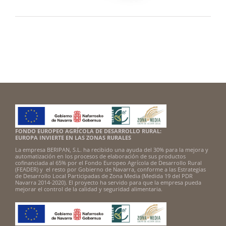
FONDO EUROPEO AGRÍCOLA DE DESARROLLO RURAL:
EUROPA INVIERTE EN LAS ZONAS RURALES
La empresa BERIPAN, S.L. ha recibido una ayuda del 30% para la mejora y
automatización en los procesos de elaboración de sus productos
cofinanciada al 65% por el Fondo Europeo Agrícola de Desarrollo Rural
(FEADER) y el resto por Gobierno de Navarra, conforme a las Estrategias
de Desarrollo Local Participadas de Zona Media (Medida 19 del PDR
Navarra 2014-2020). El proyecto ha servido para que la empresa pueda
mejorar el control de la calidad y seguridad alimentaria.