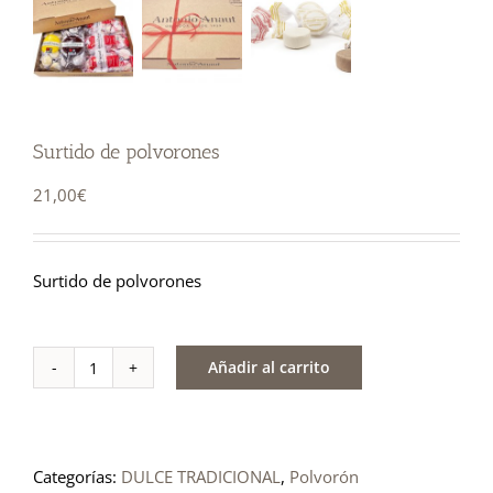
Surtido de polvorones
21,00
€
Surtido de polvorones
Añadir al carrito
Surtido
de
polvorones
Categorías:
DULCE TRADICIONAL
,
Polvorón
cantidad