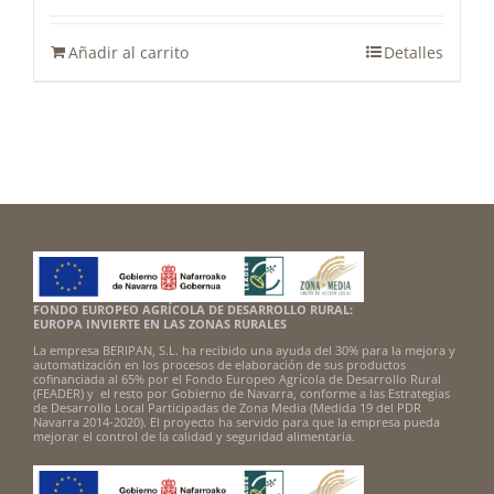
Añadir al carrito
Detalles
FONDO EUROPEO AGRÍCOLA DE DESARROLLO RURAL:
EUROPA INVIERTE EN LAS ZONAS RURALES
La empresa BERIPAN, S.L. ha recibido una ayuda del 30% para la mejora y
automatización en los procesos de elaboración de sus productos
cofinanciada al 65% por el Fondo Europeo Agrícola de Desarrollo Rural
(FEADER) y el resto por Gobierno de Navarra, conforme a las Estrategias
de Desarrollo Local Participadas de Zona Media (Medida 19 del PDR
Navarra 2014-2020). El proyecto ha servido para que la empresa pueda
mejorar el control de la calidad y seguridad alimentaria.