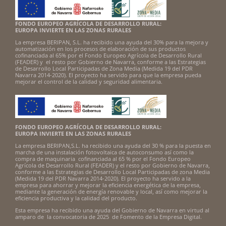
FONDO EUROPEO AGRÍCOLA DE DESARROLLO RURAL:
EUROPA INVIERTE EN LAS ZONAS RURALES
La empresa BERIPAN, S.L. ha recibido una ayuda del 30% para la mejora y
automatización en los procesos de elaboración de sus productos
cofinanciada al 65% por el Fondo Europeo Agrícola de Desarrollo Rural
(FEADER) y el resto por Gobierno de Navarra, conforme a las Estrategias
de Desarrollo Local Participadas de Zona Media (Medida 19 del PDR
Navarra 2014-2020). El proyecto ha servido para que la empresa pueda
mejorar el control de la calidad y seguridad alimentaria.
FONDO EUROPEO AGRÍCOLA DE DESARROLLO RURAL:
EUROPA INVIERTE EN LAS ZONAS RURALES
La empresa BERIPAN,S.L. ha recibido una ayuda del 30 % para la puesta en
marcha de una instalación fotovoltaica de autoconsumo así como la
compra de maquinaria cofinanciada al 65 % por el Fondo Europeo
Agrícola de Desarrollo Rural (FEADER) y el resto por Gobierno de Navarra,
conforme a las Estrategias de Desarrollo Local Participadas de zona Media
(Medida 19 del PDR Navarra 2014-2020). El proyecto ha servido a la
empresa para ahorrar y mejorar la eficiencia energética de la empresa,
mediante la generación de energía renovable y local, así como mejorar la
eficiencia productiva y la calidad del producto.
Esta empresa ha recibido una ayuda del Gobierno de Navarra en virtud al
amparo de la convocatoria de 2025 de Fomento de la Empresa Digital.