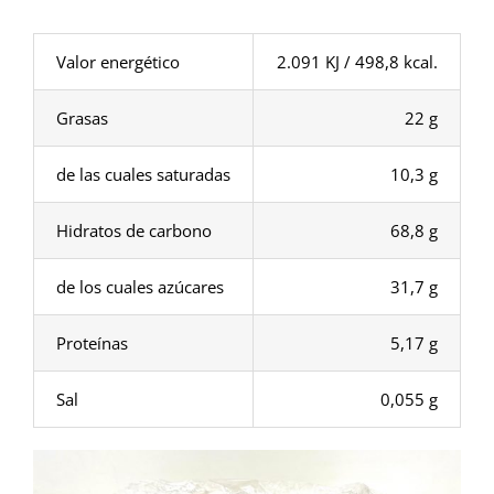
Valor energético
2.091 KJ / 498,8 kcal.
Grasas
22 g
de las cuales saturadas
10,3 g
Hidratos de carbono
68,8 g
de los cuales azúcares
31,7 g
Proteínas
5,17 g
Sal
0,055 g