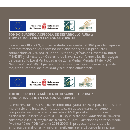
FONDO EUROPEO AGRÍCOLA DE DESARROLLO RURAL:
EUROPA INVIERTE EN LAS ZONAS RURALES
La empresa BERIPAN, S.L. ha recibido una ayuda del 30% para la mejora y
automatización en los procesos de elaboración de sus productos
cofinanciada al 65% por el Fondo Europeo Agrícola de Desarrollo Rural
(FEADER) y el resto por Gobierno de Navarra, conforme a las Estrategias
de Desarrollo Local Participadas de Zona Media (Medida 19 del PDR
Navarra 2014-2020). El proyecto ha servido para que la empresa pueda
mejorar el control de la calidad y seguridad alimentaria.
FONDO EUROPEO AGRÍCOLA DE DESARROLLO RURAL:
EUROPA INVIERTE EN LAS ZONAS RURALES
La empresa BERIPAN,S.L. ha recibido una ayuda del 30 % para la puesta en
marcha de una instalación fotovoltaica de autoconsumo así como la
compra de maquinaria cofinanciada al 65 % por el Fondo Europeo
Agrícola de Desarrollo Rural (FEADER) y el resto por Gobierno de Navarra,
conforme a las Estrategias de Desarrollo Local Participadas de zona Media
(Medida 19 del PDR Navarra 2014-2020). El proyecto ha servido a la
empresa para ahorrar y mejorar la eficiencia energética de la empresa,