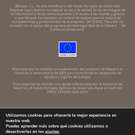
Beripan, S.L. ha sido beneficiaria del Fondo Europeo de Desarrollo
Regional cuyo objetivo es mejorar el uso y la calidad de las tecnologías de
la información y de las comunicaciones y el acceso a las mismas y gracias
al que Beripan ha instalado un control de accesos para la mejora de
competitividad y productividad de la empresa. 24/10/2022. Para ello ha
contado con el apoyo del programa de ciberseguridad de la Cámara de
Comercio de Navarra.
«Esta empresa ha recibido una subvención del Gobierno de Navarra en
virtud de la convocatoria de 2025 para inversiones en adaptación de
equipos y lugares de trabajo»
«Esta empresa ha recibido una ayuda cofinanciada por el Gobierno de
Navarra y el Fondo Europeo Agrícola de Desarrollo Rural a través del
PEPAC FEADER 2023-2027»
Utilizamos cookies para ofrecerte la mejor experiencia en
nuestra web.
Puedes aprender más sobre qué cookies utilizamos o
Copyright 2018-22 Antonio Anaut | BERIPAN S.L.
desactivarlas en los
ajustes
.