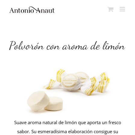
Saltar
al
contenido
Polvorón con aroma de limón
Suave aroma natural de limón que aporta un fresco
sabor. Su esmeradísima elaboración consigue su